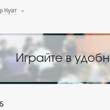
р Куат
пециальные цены д
6