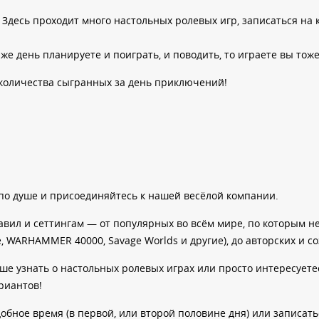
 Здесь проходит много настольных ролевых игр, записаться на
же день планируете и поиграть, и поводить, то играете вы тож
т количества сыгранных за день приключений!
 по душе и присоединяйтесь к нашей весёлой компании.
вил и сеттингам — от популярных во всём мире, по которым н
ate, WARHAMMER 40000, Savage Worlds и другие), до авторских и
ше узнать о настольных ролевых играх или просто интересует
риантов!
бное время (в первой, или второй половине дня) или записатьс