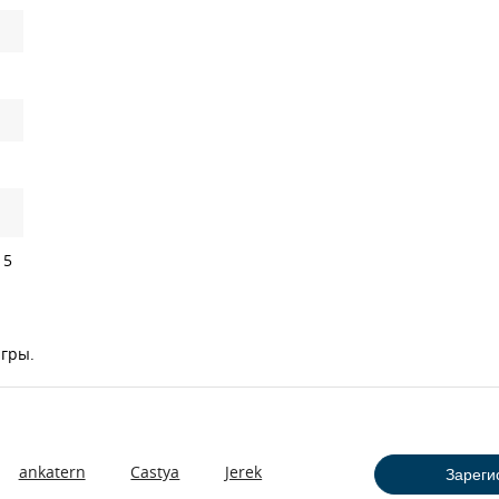
 5
игры.
ankatern
Castya
Jerek
Зареги