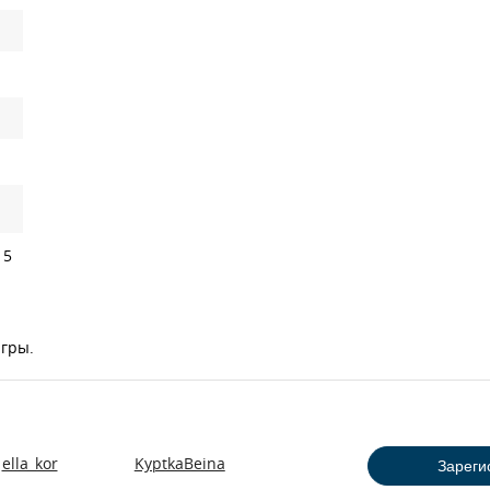
 5
игры.
ella_kor
KyptkaBeina
Зареги