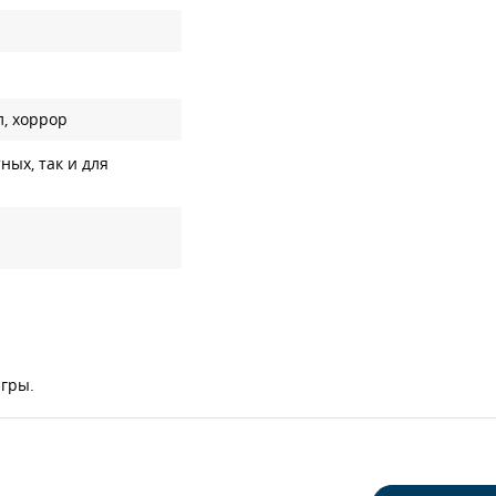
л, хоррор
ных, так и для
игры.