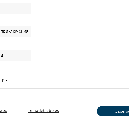
, приключения
 4
игры.
kreu
reinadetreboles
Зареги