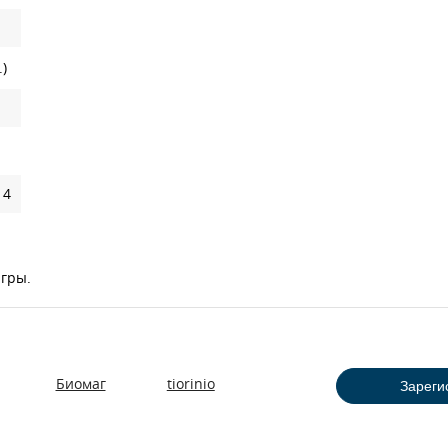
)
 4
игры.
Биомаг
tiorinio
Зареги