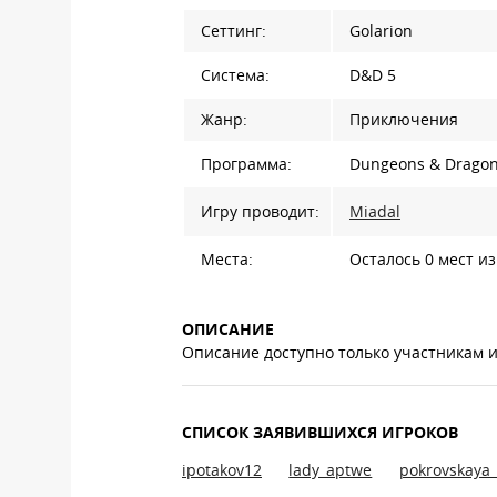
Сеттинг:
Golarion
Система:
D&D 5
Жанр:
Приключения
Программа:
Dungeons & Drago
Игру проводит:
Miadal
Места:
Осталось 0 мест из
ОПИСАНИЕ
Описание доступно только участникам 
СПИСОК ЗАЯВИВШИХСЯ ИГРОКОВ
ipotakov12
lady_aptwe
pokrovskaya_