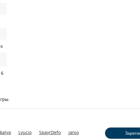
ns
 6
игры.
katya
Lyucio
SpayrDefo
janio
Зареги