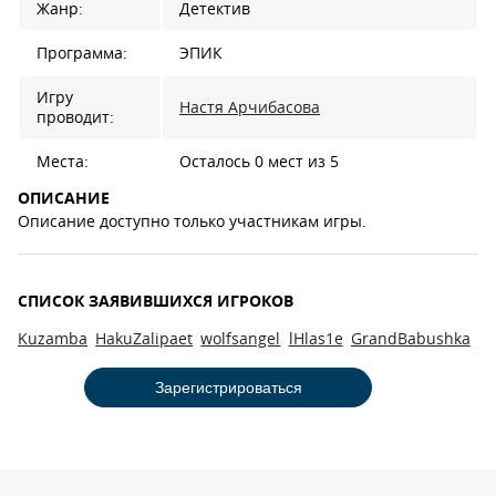
Жанр:
Детектив
Программа:
ЭПИК
Игру
Настя Арчибасова
проводит:
Места:
Осталось 0 мест из 5
ОПИСАНИЕ
Описание доступно только участникам игры.
СПИСОК ЗАЯВИВШИХСЯ ИГРОКОВ
Kuzamba
HakuZalipaet
wolfsangel
lHlas1e
GrandBabushka
Зарегистрироваться