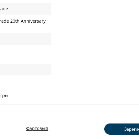
rade
ade 20th Anniversary
игры.
Фартовый
Зареги